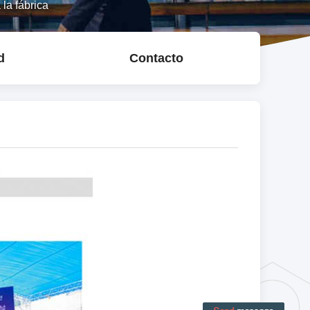
la fábrica
d
Contacto