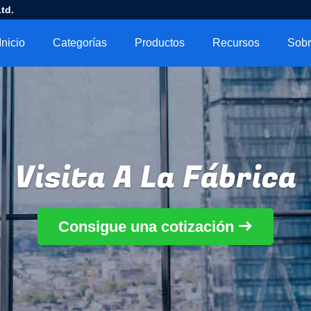
td.
Inicio
Categorías
Productos
Recursos
Visita A La Fábrica
Consigue una cotización