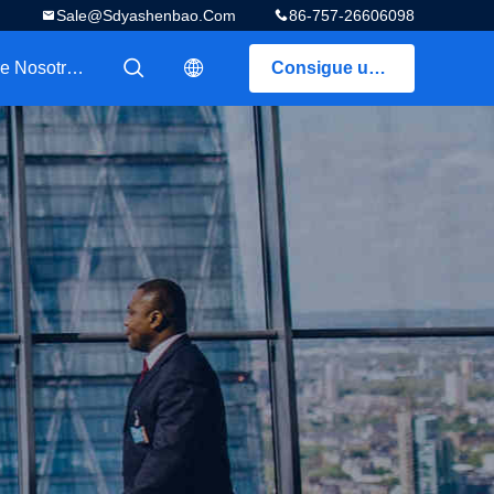
Sale@sdyashenbao.com
86-757-26606098
Sobre Nosotros
Consigue una cotización
描述
描述