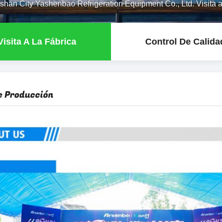
shan City Yashenbao Refrigeration Equipment Co., Ltd. Visita a 
Visita A La Fábrica
Control De Calida
e Producción