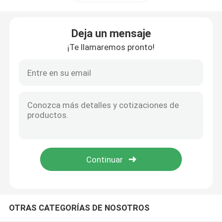
Un refrigerador más fresco de vino
Deja un mensaje
¡Te llamaremos pronto!
Refrigerador de la preparación de la pizza
Refrigerador abierto de Multideck
Congelador de la exhibición del supermercado
Congelador de refrigerador de la cocina
congelador de la exhibición del helado
OTRAS CATEGORÍAS DE NOSOTROS
La tienda de delicatessen exhibe el refrigerador