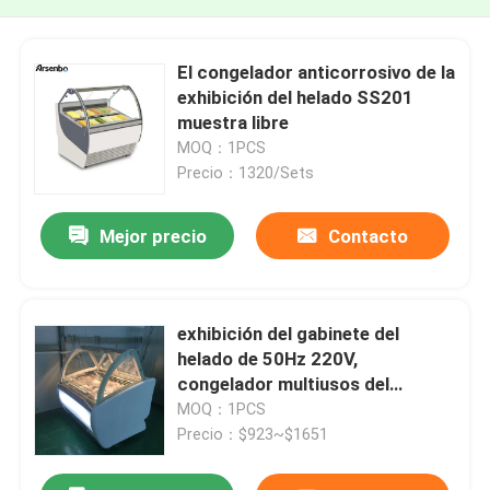
El congelador anticorrosivo de la
exhibición del helado SS201
muestra libre
MOQ：1PCS
Precio：1320/Sets
Mejor precio
Contacto
exhibición del gabinete del
helado de 50Hz 220V,
congelador multiusos del
escaparate de Gelato
MOQ：1PCS
Precio：$923~$1651