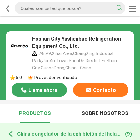
Foshan City Yashenbao Refrigeration
Equipment Co., Ltd.
A8,A9,Xihai Area,ChangXing Industial
Park,JunAn Town,ShunDe Dirstict,FoShan
City,GuangDong,China , China
5.0
Proveedor verificado
Llama ahora
Contacto
PRODUCTOS
SOBRE NOSOTROS
China congelador de la exhibición del helado
(9)