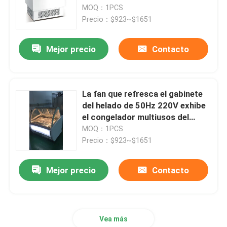
MOQ：1PCS
Precio：$923~$1651
Productos
Mejor precio
Contacto
Refrigerador comercial de la exhibición
Refrigerador comercial de la bebida
La fan que refresca el gabinete
del helado de 50Hz 220V exhibe
el congelador multiusos del
Refrigerador comercial del supermercado
escaparate de Gelato
MOQ：1PCS
Precio：$923~$1651
Refrigerador comercial del restaurante
Mejor precio
Contacto
Debajo de los refrigeradores contrarios
Vea más
refrigerador de la exhibición de la torta