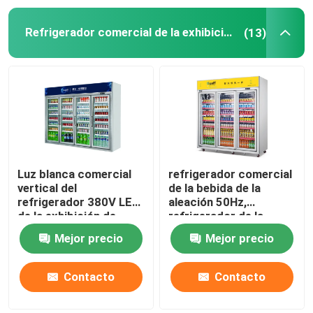
Refrigerador comercial de la exhibición
(13)
Luz blanca comercial
refrigerador comercial
vertical del
de la bebida de la
refrigerador 380V LED
aleación 50Hz,
de la exhibición de
refrigerador de la
Arsenbo
exhibición 3200L para
Mejor precio
Mejor precio
las bebidas frías
Contacto
Contacto