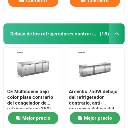
Contacto
Contacto
Debajo de los refrigeradores contrarios
(18)
CE Multiscene bajo
Arsenbo 750W debajo
color plata contrario
del refrigerador
del congelador de
contrario, anti-
refrigeradores 350L
corrosivo debajo del
congelador de
Mejor precio
Mejor precio
refrigerador del banco