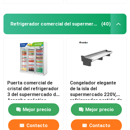
Refrigerador comercial del supermercado
(40)
Puerta comercial de
Congelador elegante
cristal del refrigerador
de la isla del
3 del supermercado de
supermercado 220V,
Arsenbo práctica
refrigerador partido de
la exhibición de los
Mejor precio
Mejor precio
mariscos del estilo
Contacto
Contacto